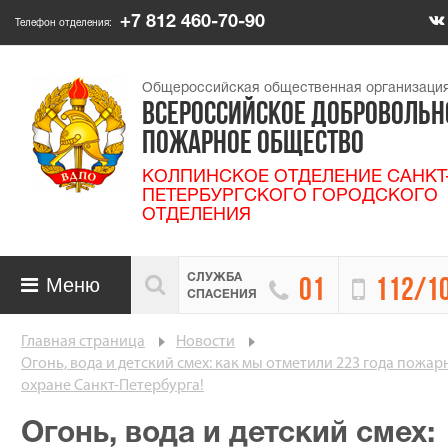
+7 812 460-70-90
Телефон отделения:
Общероссийская общественная организаци
ВСЕРОССИЙСКОЕ ДОБРОВОЛЬН
ПОЖАРНОЕ ОБЩЕСТВО
КОЛПИНСКОЕ ОТДЕЛЕНИЕ САНКТ
ПЕТЕРБУРГСКОГО ГОРОДСКОГО
ОТДЕЛЕНИЯ
СЛУЖБА

Меню


01
112/1

СПАСЕНИЯ
Главная страница
Новости
Огонь, вода и детский смех: как мы отметили 223 года пожар
охране Санкт-Петербурга!
Огонь, вода и детский смех: